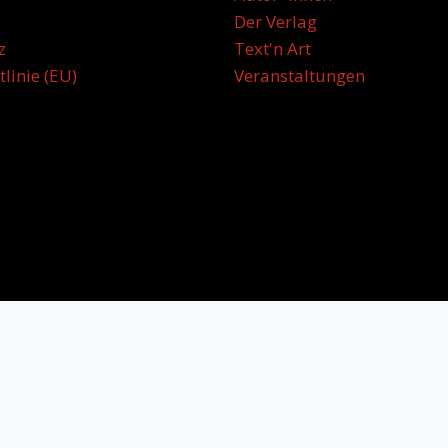
Der Verlag
z
Text'n Art
tlinie (EU)
Veranstaltungen
Hergestellt mit ♥ von
MGB Technologies Pvt. Ltd. Noida