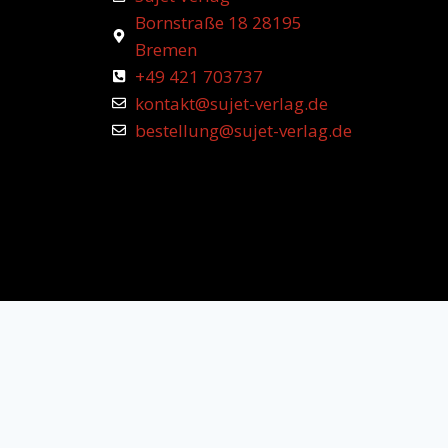
Bornstraße 18 28195
Bremen
+49 421 703737
kontakt@sujet-verlag.de
bestellung@sujet-verlag.de