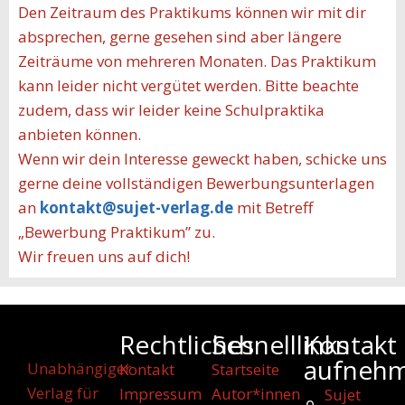
Den Zeitraum des Praktikums können wir mit dir
absprechen, gerne gesehen sind aber längere
Zeiträume von mehreren Monaten. Das Praktikum
kann leider nicht vergütet werden. Bitte beachte
zudem, dass wir leider keine Schulpraktika
anbieten können.
Wenn wir dein Interesse geweckt haben, schicke uns
gerne deine vollständigen Bewerbungsunterlagen
an
kontakt@sujet-verlag.de
mit Betreff
„Bewerbung Praktikum” zu.
Wir freuen uns auf dich!
Rechtliches
Schnelllinks
Kontakt
aufneh
Unabhängiger
Kontakt
Startseite
Verlag für
Impressum
Autor*innen
Sujet