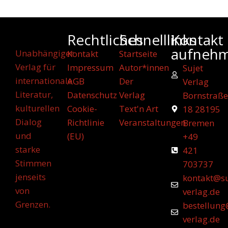
Rechtliches
Schnelllinks
Kontakt
aufneh
Unabhängiger
Kontakt
Startseite
Verlag für
Impressum
Autor*innen
Sujet
internationale
AGB
Der
Verlag
Literatur,
Datenschutz
Verlag
Bornstraße
kulturellen
Cookie-
Text'n Art
18 28195
Dialog
Richtlinie
Veranstaltungen
Bremen
und
(EU)
+49
starke
421
Stimmen
703737
jenseits
kontakt@su
von
verlag.de
Grenzen.
bestellung
verlag.de