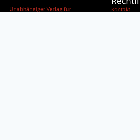
Rechtl
Unabhängiger Verlag für
Kontakt
internationale
Impressum
Literatur, kulturellen Dialog und
AGB
starke
Datenschut
Stimmen jenseits von Grenzen.
Cookie-Rich