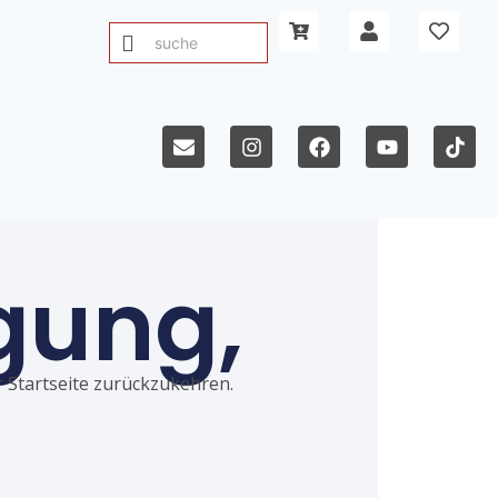
gung,
ur Startseite zurückzukehren.