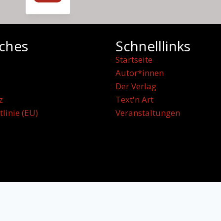
iches
Schnelllinks
Startseite
Autor*innen
Der Verlag
z
Text'n Art
tlinie (EU)
Veranstaltungen