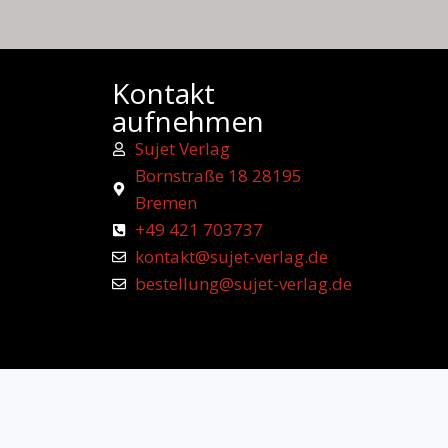
Kontakt
aufnehmen
Sujet Verlag
Bornstraße 18 28195
Bremen
+49 421 703737
kontakt@sujet-verlag.de
bestellung@sujet-verlag.de