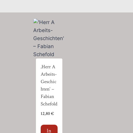
‚Herr A
Arbeits-
Geschic
hten‘ –
Fabian
Schefold
12,80
€
In