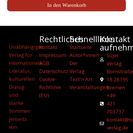
In den Warenkorb
Rechtliches
Schnelllinks
Kontakt
aufneh
Unabhängiger
Kontakt
Startseite
Verlag für
Impressum
Autor*innen
Sujet
internationale
AGB
Der
Verlag
Literatur,
Datenschutz
Verlag
Bornstraße
kulturellen
Cookie-
Text'n Art
18 28195
Dialog
Richtlinie
Veranstaltungen
Bremen
und
(EU)
+49
starke
421
Stimmen
703737
jenseits
kontakt@su
von
verlag.de