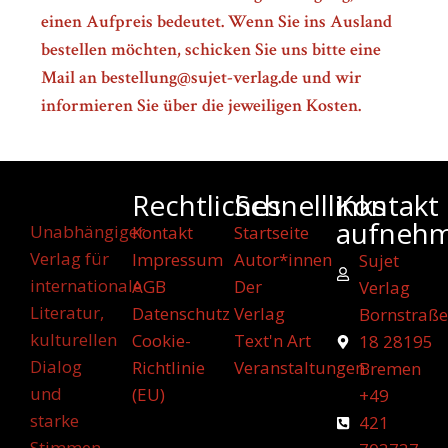
einen Aufpreis bedeutet. Wenn Sie ins Ausland
bestellen möchten, schicken Sie uns bitte eine
Mail an bestellung@sujet-verlag.de und wir
informieren Sie über die jeweiligen Kosten.
Rechtliches
Schnelllinks
Kontakt
aufneh
Unabhängiger
Kontakt
Startseite
Verlag für
Impressum
Autor*innen
Sujet
internationale
AGB
Der
Verlag
Literatur,
Datenschutz
Verlag
Bornstraße
kulturellen
Cookie-
Text'n Art
18 28195
Dialog
Richtlinie
Veranstaltungen
Bremen
und
(EU)
+49
starke
421
Stimmen