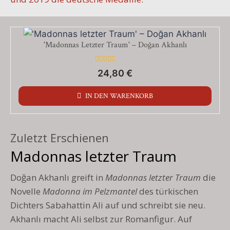
'Madonnas Letzter Traum' – Doğan Akhanlı
Bewertet
24,80
€
mit
0
von
IN DEN WARENKORB
5
Zuletzt Erschienen
Madonnas letzter Traum
Doğan Akhanlı greift in
Madonnas letzter Traum
die
Novelle
Madonna im Pelzmantel
des türkischen
Dichters Sabahattin Ali auf und schreibt sie neu.
Akhanlı macht Ali selbst zur Romanfigur. Auf