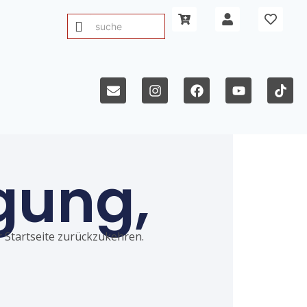
gung,
ur Startseite zurückzukehren.