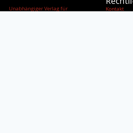
Rechtl
Unabhängiger Verlag für
Kontakt
internationale
Impressum
Literatur, kulturellen Dialog und
AGB
starke
Datenschut
Stimmen jenseits von Grenzen.
Cookie-Rich