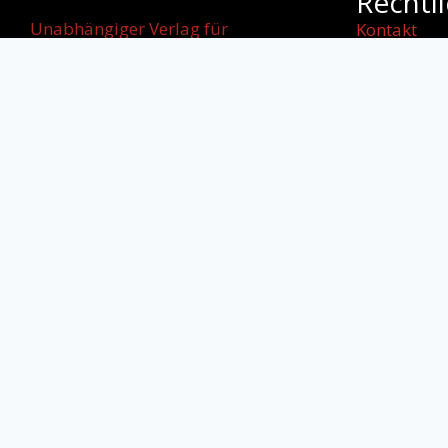
Rechtl
Unabhängiger Verlag für
Kontakt
internationale
Impressum
Literatur, kulturellen Dialog und
AGB
starke
Datenschut
Stimmen jenseits von Grenzen.
Cookie-Rich