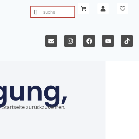
gung,
ur Startseite zurückzukehren.