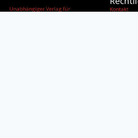
Rechtl
Unabhängiger Verlag für
Kontakt
internationale
Impressum
Literatur, kulturellen Dialog und
AGB
starke
Datenschut
Stimmen jenseits von Grenzen.
Cookie-Rich