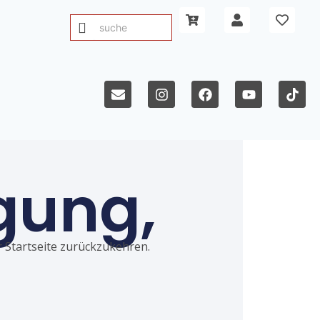
gung,
ur Startseite zurückzukehren.