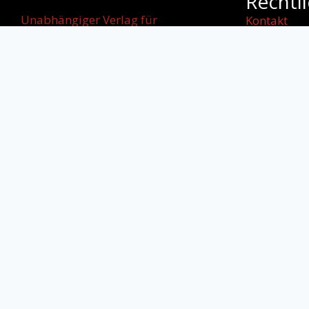
Rechtl
Unabhängiger Verlag für
Kontakt
internationale
Impressum
Literatur, kulturellen Dialog und
AGB
starke
Datenschut
Stimmen jenseits von Grenzen.
Cookie-Rich