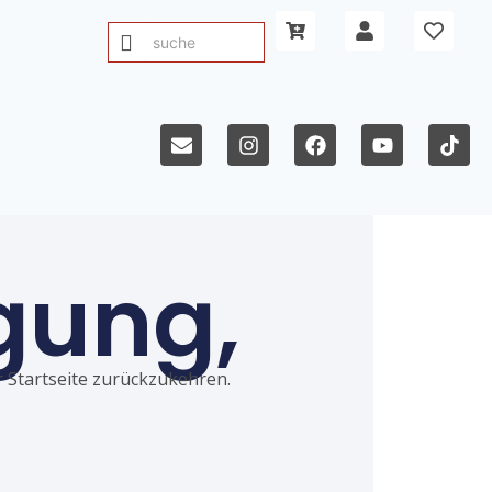
gung,
ur Startseite zurückzukehren.