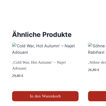
Ähnliche Produkte
‚Cold War, Hot Autumn‘ – Najet
‚Söhne der
Adouani
26,80
€
29,80
€
In den Warenkorb