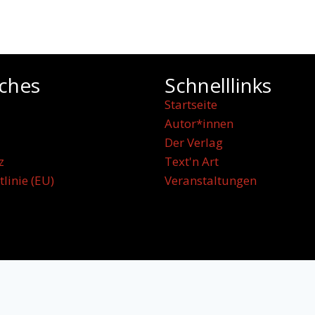
iches
Schnelllinks
Startseite
Autor*innen
Der Verlag
z
Text'n Art
tlinie (EU)
Veranstaltungen