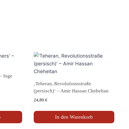
– Inge
‚Teheran, Revolutionsstraße
(persisch)‘ – Amir Hassan Cheheltan
24,80
€
b
In den Warenkorb