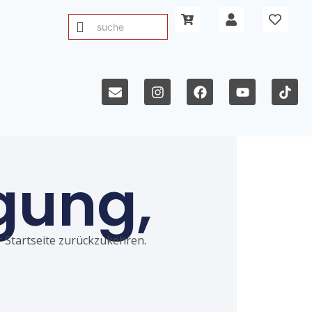
gung,
ur Startseite zurückzukehren.