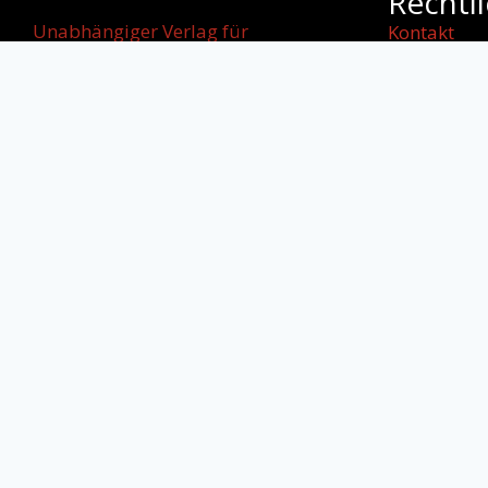
Rechtl
Unabhängiger Verlag für
Kontakt
internationale
Impressum
Literatur, kulturellen Dialog und
AGB
starke
Datenschut
Stimmen jenseits von Grenzen.
Cookie-Rich