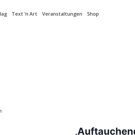
lag
Text ‘n Art
Veranstaltungen
Shop
ch
‚Auftauchend