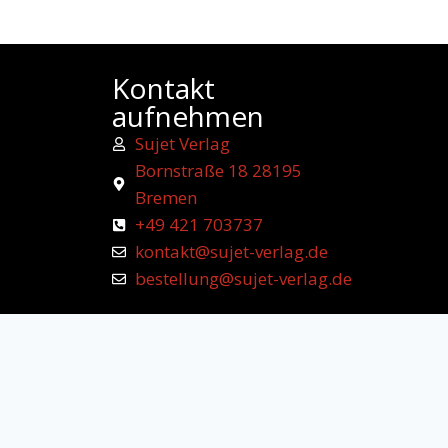
Kontakt
aufnehmen
Sujet Verlag
Bornstraße 18 28195
Bremen
+49 421 703737
kontakt@sujet-verlag.de
bestellung@sujet-verlag.de