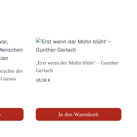
‚Erst wenn der Mohn blüht‘ – Gunther
Gerlach
brachte der
 Garous
18,50
€
b
In den Warenkorb