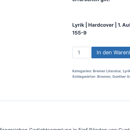
Lyrik | Hardcover | 1. 
155-9
In den Waren
Kategorien:
Bremer Literatur
,
Lyri
Schlagwörter:
Bremen
,
Gunther G
mfangreichen Gedichtsammlung in fünf Bänden von Gunthe