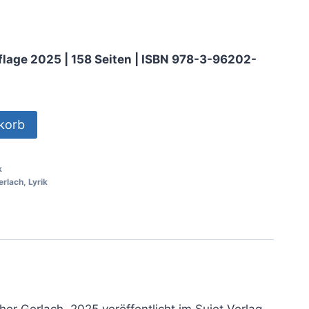
Auflage 2025 | 158 Seiten | ISBN 978-3-96202-
korb
k
erlach
,
Lyrik
r Gerlach, 2025 veröffentlicht im Sujet Verlag.