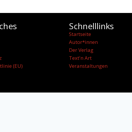
iches
Schnelllinks
Startseite
Autor*innen
Der Verlag
z
Text'n Art
tlinie (EU)
Veranstaltungen