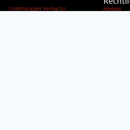
Rechtl
Unabhängiger Verlag für
Kontakt
internationale
Impressum
Literatur, kulturellen Dialog und
AGB
starke
Datenschut
Stimmen jenseits von Grenzen.
Cookie-Rich