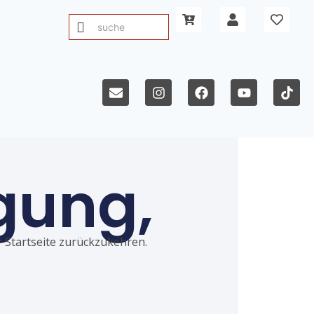
gung,
ur Startseite zurückzukehren.