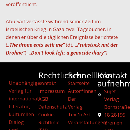
veröffentlicht.
Abu Saif verfasste während seiner Zeit im
israelischen Krieg in Gaza zwei Tagebücher, in
denen er über die täglichen Ereignisse berichtete
(
„The drone eats with me”
(dt
. „
F
rühstück mit der
Drohne
”
),
„Don’t look left: a genocide diary”
)
.
Rechtliches
Schnelllinks
Kontakt
aufneh
Unabhängiger
Kontakt
Startseite
Verlag für
Impressum
Autor*innen
Sujet
internationale
AGB
Der
Verlag
Literatur,
Datenschutz
Verlag
Bornstraße
kulturellen
Cookie-
Text'n Art
18 28195
Dialog
Richtlinie
Veranstaltungen
Bremen
und