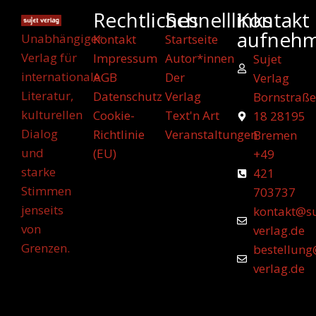
Rechtliches
Schnelllinks
Kontakt
aufneh
Unabhängiger
Kontakt
Startseite
Verlag für
Impressum
Autor*innen
Sujet
internationale
AGB
Der
Verlag
Literatur,
Datenschutz
Verlag
Bornstraße
kulturellen
Cookie-
Text'n Art
18 28195
Dialog
Richtlinie
Veranstaltungen
Bremen
und
(EU)
+49
starke
421
Stimmen
703737
jenseits
kontakt@su
von
verlag.de
Grenzen.
bestellung
verlag.de