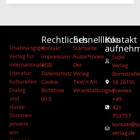
Rechtliches
Schnelllinks
Kontakt
aufneh
Unabhängiger
Kontakt
Startseite
Verlag für
Impressum
Autor*innen
Sujet
internationale
AGB
Der
Verlag
Literatur,
Datenschutz
Verlag
Bornstraße
kulturellen
Cookie-
Text'n Art
18 28195
Dialog
Richtlinie
Veranstaltungen
Bremen
und
(EU)
+49
starke
421
Stimmen
703737
jenseits
kontakt@su
von
verlag.de