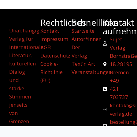
Rechtliches
Schnelllinks
Kontakt
aufneh
Unabhängiger
Kontakt
Startseite
Verlag für
Impressum
Autor*innen
Sujet
internationale
AGB
Der
Verlag
Literatur,
Datenschutz
Verlag
Bornstraße
kulturellen
Cookie-
Text'n Art
18 28195
Dialog
Richtlinie
Veranstaltungen
Bremen
und
(EU)
+49
starke
421
Stimmen
703737
jenseits
kontakt@su
von
verlag.de
Grenzen.
bestellung
verlag.de