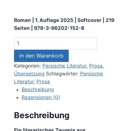
Roman | 1. Auflage 2025 | Softcover | 219
Seiten | 978-3-96202-152-8
'Mitternachtsammler'
–
In den Warenkorb
Zia
Qasemi
Kategorien:
Persische Literatur
,
Prosa
,
Menge
Übersetzung
Schlagwörter:
Persische
Literatur
,
Prosa
Beschreibung
Rezensionen (0)
Beschreibung
Ein literarisches Zeugnis aus