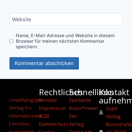
Website
Name, E-Mail-Adresse und Website in diesem
Browser für meinen nächsten Kommentar
speichern.
Rechtliches
Schnelllinks
Kontakt
aufneh
Unabhängiger
Kontakt
Startseite
Verlag für
Impressum
Autor*innen
Sujet
internationale
AGB
Der
Verlag
Literatur,
Datenschutz
Verlag
Bornstraße
kulturellen
Cookie-
Text'n Art