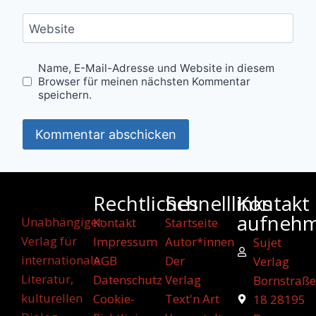
Website
Name, E-Mail-Adresse und Website in diesem
Browser für meinen nächsten Kommentar
speichern.
Rechtliches
Schnelllinks
Kontakt
aufneh
Unabhängiger
Kontakt
Startseite
Verlag für
Impressum
Autor*innen
Sujet
internationale
AGB
Der
Verlag
Literatur,
Datenschutz
Verlag
Bornstraße
kulturellen
Cookie-
Text'n Art
18 28195