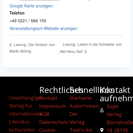
Google Karte anzeigen
Telefon
+49 0221 / 666 150
Veranstaltungsort-Website anzeigen
Lesung: ‚Leben in der Schwebe‘ von
Lesung: ‚Der Andere‘ von
Martin Bührig
Atef Abou Saif
Rechtliches
Schnelllinks
Kontakt
aufneh
Unabhängiger
Kontakt
Startseite
Verlag für
Impressum
Autor*innen
Sujet
internationale
AGB
Der
Verlag
Literatur,
Datenschutz
Verlag
Bornstraße
kulturellen
Cookie-
Text'n Art
18 28195