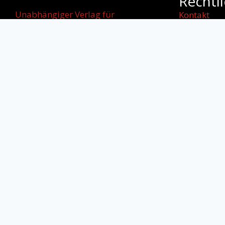
Rechtl
Unabhängiger Verlag für
Kontakt
internationale
Impressum
Literatur, kulturellen Dialog und
AGB
starke
Datenschut
Stimmen jenseits von Grenzen.
Cookie-Rich