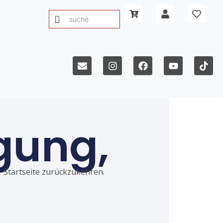
gung,
ur Startseite zurückzukehren.