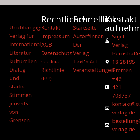
Rechtliches
Schnelllinks
Kontakt
aufneh
Unabhängiger
Kontakt
Startseite
Verlag für
Impressum
Autor*innen
Sujet
internationale
AGB
Der
Verlag
Literatur,
Datenschutz
Verlag
Bornstraße
kulturellen
Cookie-
Text'n Art
18 28195
Dialog
Richtlinie
Veranstaltungen
Bremen
und
(EU)
+49
starke
421
Stimmen
703737
jenseits
kontakt@su
von
verlag.de
Grenzen.
bestellung
verlag.de