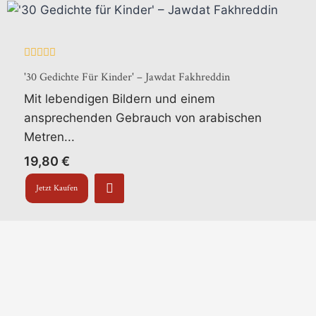
Bewertet
'30 Gedichte Für Kinder' – Jawdat Fakhreddin
mit
0
Mit lebendigen Bildern und einem
von
5
ansprechenden Gebrauch von arabischen
Metren...
19,80
€
Jetzt Kaufen
1
2
3
4
5
→