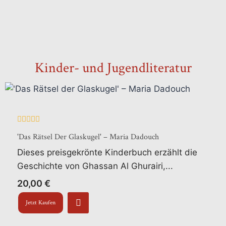
Kinder- und Jugendliteratur
Bewertet
'Das Rätsel Der Glaskugel' – Maria Dadouch
mit
0
Dieses preisgekrönte Kinderbuch erzählt die
von
5
Geschichte von Ghassan Al Ghurairi,...
20,00
€
Jetzt Kaufen