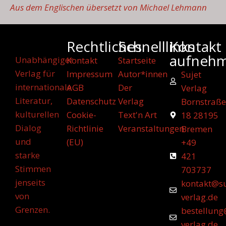
Aus dem Englischen übersetzt von Michael Lehmann
Rechtliches
Schnelllinks
Kontakt
aufneh
Unabhängiger
Kontakt
Startseite
Verlag für
Impressum
Autor*innen
Sujet
internationale
AGB
Der
Verlag
Literatur,
Datenschutz
Verlag
Bornstraße
kulturellen
Cookie-
Text'n Art
18 28195
Dialog
Richtlinie
Veranstaltungen
Bremen
und
(EU)
+49
starke
421
Stimmen
703737
jenseits
kontakt@su
von
verlag.de
Grenzen.
bestellung
verlag.de