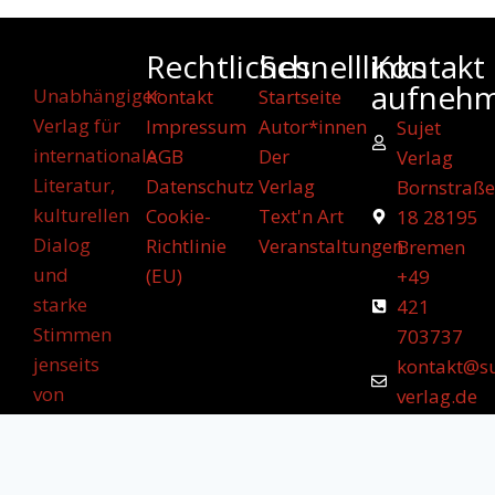
Rechtliches
Schnelllinks
Kontakt
aufneh
Unabhängiger
Kontakt
Startseite
Verlag für
Impressum
Autor*innen
Sujet
internationale
AGB
Der
Verlag
Literatur,
Datenschutz
Verlag
Bornstraße
kulturellen
Cookie-
Text'n Art
18 28195
Dialog
Richtlinie
Veranstaltungen
Bremen
und
(EU)
+49
starke
421
Stimmen
703737
jenseits
kontakt@su
von
verlag.de
Grenzen.
bestellung
verlag.de