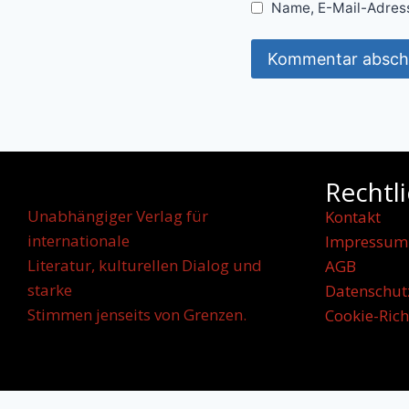
Name, E-Mail-Adress
Rechtl
Unabhängiger Verlag für
Kontakt
internationale
Impressum
Literatur, kulturellen Dialog und
AGB
starke
Datenschut
Stimmen jenseits von Grenzen.
Cookie-Rich