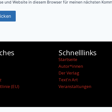
e und Website in diesem Browser für meinen nächsten Komm
iches
Schnelllinks
Startseite
Autor*innen
Der Verlag
z
Text'n Art
tlinie (EU)
Veranstaltungen