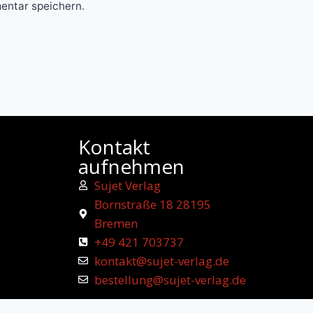
entar speichern.
Kontakt
aufnehmen
Sujet Verlag
Bornstraße 18 28195
Bremen
+49 421 703737
kontakt@sujet-verlag.de
bestellung@sujet-verlag.de