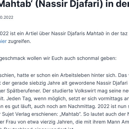
‚Mahtab‘ (Nassir Djafari) in de
10.2022
22 ist ein Artiel über Nassir Djafaris
Mahtab
in der taz
hier
zugreifen.
rgeschmack wollen wir Euch auch schonmal geben:
schien, hatte er schon ein Arbeitsleben hinter sich. Das
zt der gerade siebzig Jahre alt gewordene Nassir Djafari
ger Spätberufener. Der studierte Volkswirt mag seine ne
lt. Jeden Tag, wenn möglich, setzt er sich vormittags a
n es gut läuft, auch noch am Nachmittag. 2022 ist nun 
Sujet Verlag erschienen: „Mahtab“. So lautet auch der
iner Frau von etwa vierzig Jahren, die mit ihrem Mann 